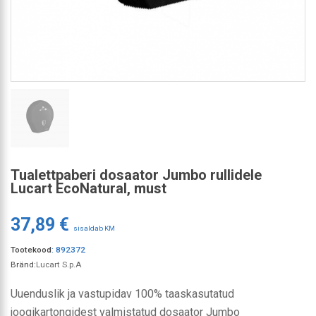
Tualettpaberi dosaator Jumbo rullidele
Lucart EcoNatural, must
37,89 €
sisaldab KM
Tootekood
:
892372
Bränd:
Lucart S.p.A
Uuenduslik ja vastupidav 100% taaskasutatud
joogikartongidest valmistatud dosaator Jumbo