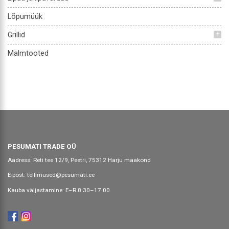
Lõpumüük
Grillid
add
Malmtooted
PESUMATI TRADE OÜ
Aadress: Reti tee 12/9, Peetri, 75312 Harju maakond
E-post:
tellimused@pesumati.ee
Kauba väljastamine: E–R 8.30–17.00