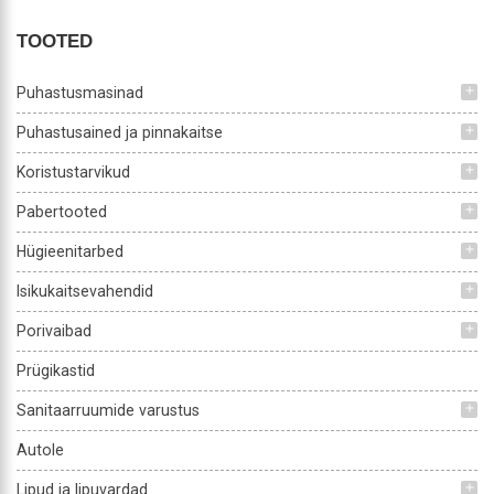
TOOTED
Puhastusmasinad
add
Puhastusained ja pinnakaitse
add
Koristustarvikud
add
Pabertooted
add
Hügieenitarbed
add
Isikukaitsevahendid
add
Porivaibad
add
Prügikastid
Sanitaarruumide varustus
add
Autole
Lipud ja lipuvardad
add