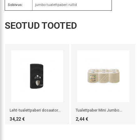
Sobivus:
jumbo tualettpaberi rullid
SEOTUD TOOTED
Laost
otsas.
Hind
täpsustamisel.
Leht-tualettpaberi dosaator...
Tualettpaber Mini Jumbo...
34,22 €
2,44 €