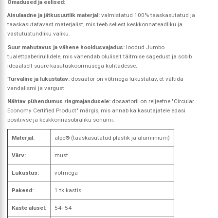
Omadused ja eelised:
Ainulaadne ja jätkusuutlik materjal:
valmistatud 100% taaskasutatud ja
taaskasutatavast materjalist, mis teeb sellest keskkonnateadliku ja
vastutustundliku valiku.
Suur mahutavus ja vähene hooldusvajadus:
loodud Jumbo
tualettpaberirullidele, mis vähendab oluliselt täitmise sagedust ja sobib
ideaalselt suure kasutuskoormusega kohtadesse.
Turvaline ja lukustatav:
dosaator on võtmega lukustatav, et vältida
vandalismi ja vargust.
Nähtav pühendumus ringmajandusele:
dosaatoril on reljeefne "Circular
Economy Certified Product" märgis, mis annab ka kasutajatele edasi
positiivse ja keskkonnasõbraliku sõnumi.
Materjal:
alpe® (taaskasutatud plastik ja alumiinium)
Värv:
must
Lukustus:
võtmega
Pakend:
1 tk kastis
Kaste alusel:
54+54