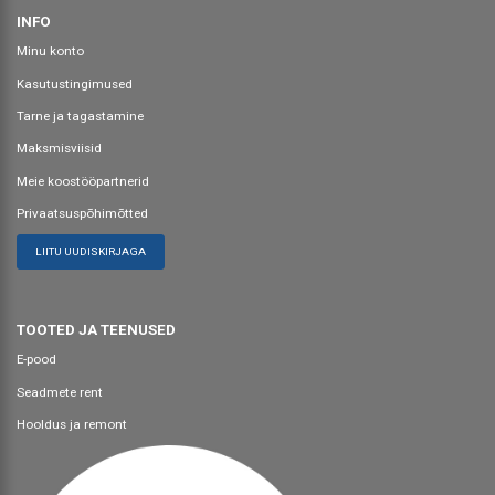
INFO
Minu konto
Kasutustingimused
Tarne ja tagastamine
Maksmisviisid
Meie koostööpartnerid
Privaatsuspõhimõtted
LIITU UUDISKIRJAGA
TOOTED JA TEENUSED
E-pood
Seadmete rent
Hooldus ja remont