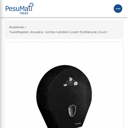
more_horiz
Avalehele /
Tualettpaberi dosaator Jumbo rullidele Lucart EcoNatural, must /