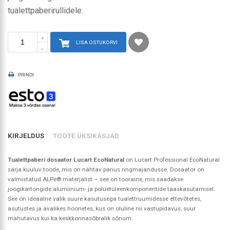
tualettpaberirullidele.
LISA OSTUKORVI
PRINDI
KIRJELDUS
TOOTE ÜKSIKASJAD
Tualettpaberi dosaator Lucart EcoNatural
on Lucart Professional EcoNatural
sarja kuuluv toode, mis on nähtav panus ringmajandusse. Dosaator on
valmistatud ALPe® materjalist – see on tooraine, mis saadakse
joogikartongide alumiinium- ja polüetüleenkomponentide taaskasutamisel.
See on ideaalne valik suure kasutusega tualettruumidesse ettevõtetes,
asutustes ja avalikes hoonetes, kus on oluline nii vastupidavus, suur
mahutavus kui ka keskkonnasõbralik sõnum.